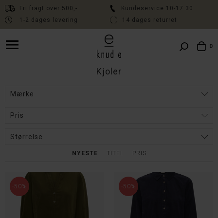
Fri fragt over 500,-
Kundeservice 10-17.30
1-2 dages levering
14 dages returret
Fri fragt over 500,- // Kundeservice 10:00-17:30 // Levering 1-2 dage
// 14 dages fri returret
0
Kjoler
Mærke
Pris
Størrelse
NYESTE
TITEL
PRIS
-50%
-50%