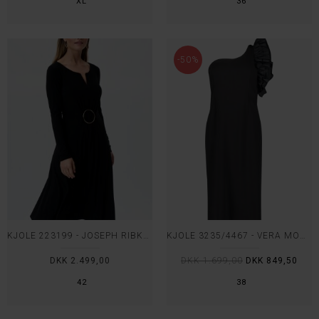
XL
36
-50%
KJOLE 223199 - JOSEPH RIBKOFF
KJOLE 3235/4467 - VERA MONT
DKK 2.499,00
DKK 1.699,00
DKK 849,50
42
38