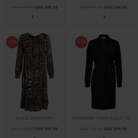
DKK 699,95
DKK 349,98
DKK 499,95
DKK 249,98
S
L
S
-50%
-50%
KJOLE SIGNATURE
SLFMERISA-TONIA KJOLE - SELECTED
DKK 799,95
DKK 399,98
DKK 799,95
DKK 399,98