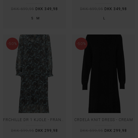
DKK 699,95
DKK 349,98
DKK 699,95
DKK 349,98
S
M
L
-50%
-50%
FRCHILLE DR 1 KJOLE - FRANSA
CRDELA KNIT DRESS - CREAM
DKK 599,95
DKK 299,98
DKK 599,95
DKK 299,98