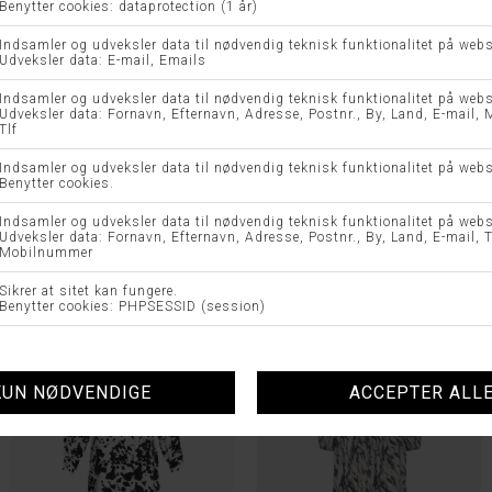
FAMO KJOLE - 2-BIZ
FRFEDOT 1 KJOLE-FRANSA
DKK 699,95
DKK 349,98
DKK 349,95
DKK 174,98
XL
L
XL
-50%
-50%