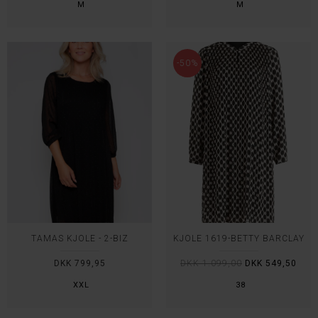
M
M
-50%
TAMAS KJOLE - 2-BIZ
KJOLE 1619-BETTY BARCLAY
DKK 799,95
DKK 1.099,00
DKK 549,50
XXL
38