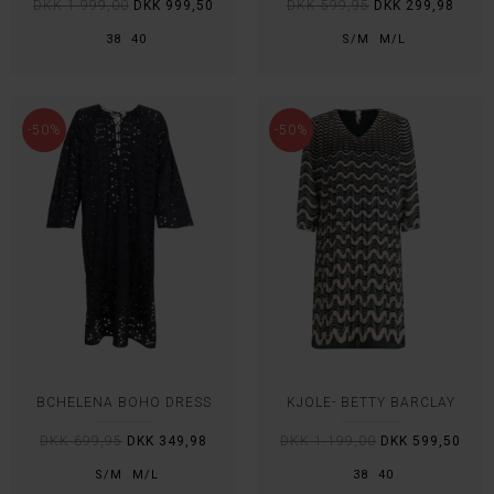
DKK 1.999,00
DKK 999,50
DKK 599,95
DKK 299,98
38
40
S/M
M/L
-50%
-50%
BCHELENA BOHO DRESS
KJOLE- BETTY BARCLAY
DKK 699,95
DKK 349,98
DKK 1.199,00
DKK 599,50
S/M
M/L
38
40