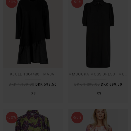
-50%
-50%
KJOLE 1004488 - MASAI
MMBOOKA MOSS DRESS - MOS MOSH
DKK 1.199,00
DKK 599,50
DKK 1.399,00
DKK 699,50
XS
XS
-50%
-50%