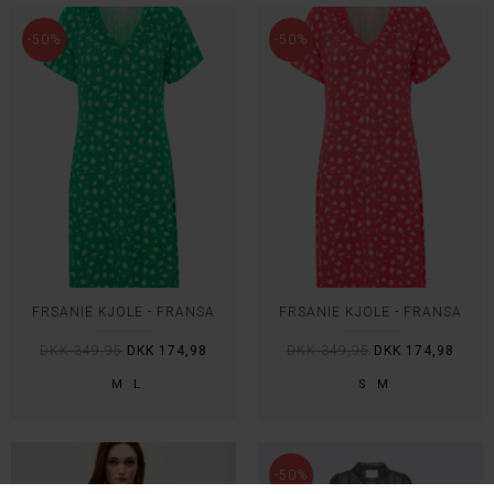
-50%
-50%
FRSANIE KJOLE - FRANSA
FRSANIE KJOLE - FRANSA
DKK 349,95
DKK 174,98
DKK 349,95
DKK 174,98
M
L
S
M
-50%