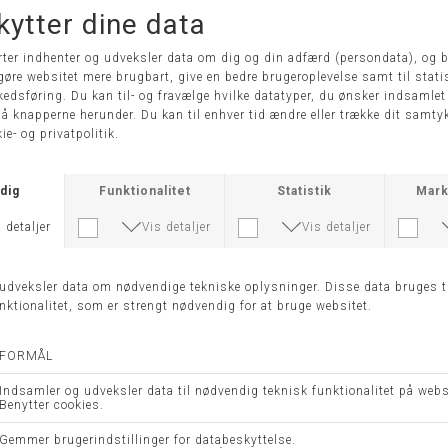
KJOLE 243114 - JOSEPH RIBKOFF
LR-FLOYD KJOLE - LEVETE ROOM
DKK 2.399,00
DKK 1.299,00
DKK 649,50
42
XS
S
-50%
-50%