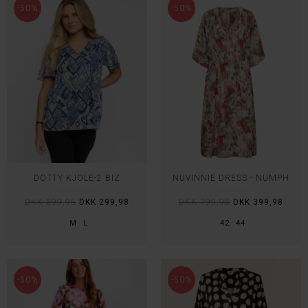
-50%
-50%
DOTTY KJOLE-2 BIZ
NUVINNIE DRESS - NÜMPH
DKK 599,95
DKK 299,98
DKK 799,95
DKK 399,98
M
L
42
44
-50%
-50%