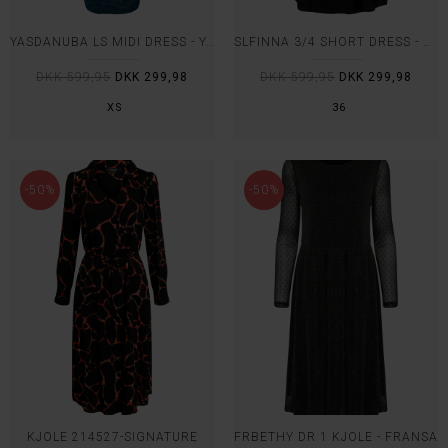
YASDANUBA LS MIDI DRESS - YAS
SLFINNA 3/4 SHORT DRESS - SELE
DKK 599,95
DKK 299,98
DKK 599,95
DKK 299,98
XS
36
-50%
-50%
KJOLE 214527-SIGNATURE
FRBETHY DR 1 KJOLE - FRANSA