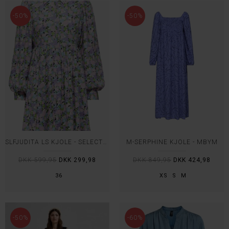
-50%
-50%
SLFJUDITA LS KJOLE - SELECTED
M-SERPHINE KJOLE - MBYM
DKK 599,95
DKK 299,98
DKK 849,95
DKK 424,98
36
XS
S
M
-50%
-60%