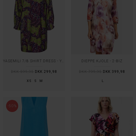
YASEMILI 7/8 SHIRT DRESS - YAS
DIEPPE KJOLE - 2-BIZ
DKK 599,95
DKK 299,98
DKK 799,95
DKK 399,98
XS
S
M
L
-50%