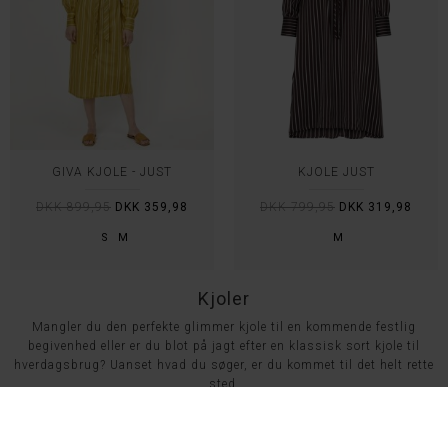
GIVA KJOLE - JUST
KJOLE JUST
DKK 899,95
DKK 359,98
DKK 799,95
DKK 319,98
S
M
M
Kjoler
Mangler du den perfekte glimmer kjole til en kommende festlig
begivenhed eller er du blot på jagt efter en klassisk sort kjole til
hverdagsbrug? Uanset hvad du søger, er du kommet til det helt rette
sted.
Hos Knud E finder du et bredt udvalg af kjoler i flotte farver og
unikke mønstre. Vi har mange års erfaring med mode, hvorfor vi har