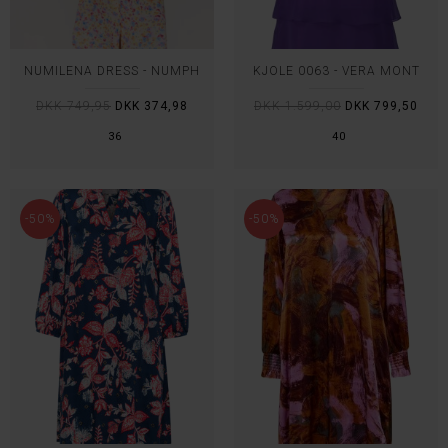
NUMILENA DRESS - NÜMPH
KJOLE 0063 - VERA MONT
DKK 749,95
DKK 374,98
DKK 1.599,00
DKK 799,50
36
40
-50%
-50%