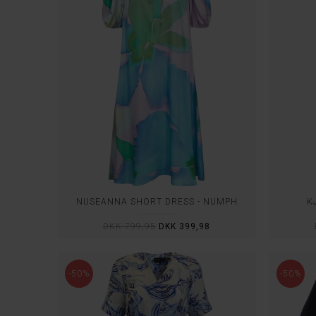
NUSEANNA SHORT DRESS - NÜMPH
K
DKK 799,95
DKK 399,98
-50%
-50%