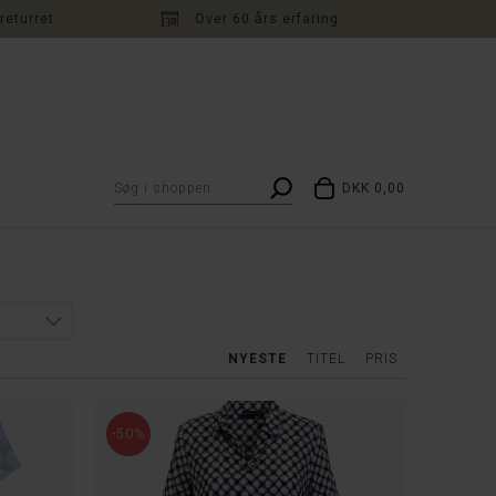
returret
Over 60 års erfaring
DKK 0,00
NYESTE
TITEL
PRIS
-50%