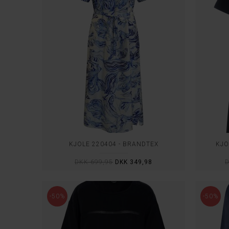
KJOLE 220404 - BRANDTEX
KJO
DKK 699,95
DKK 349,98
D
-50%
-50%