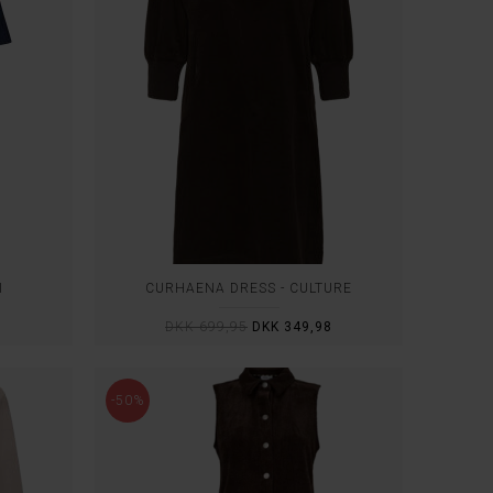
I
CURHAENA DRESS - CULTURE
8
DKK 699,95
DKK 349,98
-50%