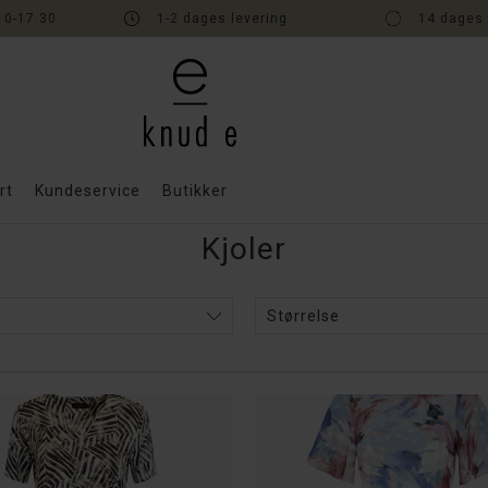
10-17.30
1-2 dages levering
14 dages 
rt
Kundeservice
Butikker
Kjoler
Størrelse