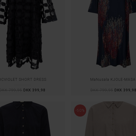
BCVIOLET SHORT DRESS
MaNusala KJOLE-MASA
DKK 799,95
DKK 399,98
DKK 799,95
DKK 399,9
-50%