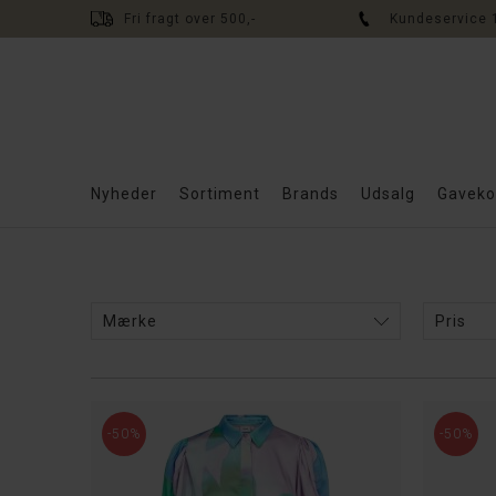
Fri fragt over 500,-
Kundeservice 
Nyheder
Sortiment
Brands
Udsalg
Gaveko
Filtre
Mærke
Pris
-50%
-50%