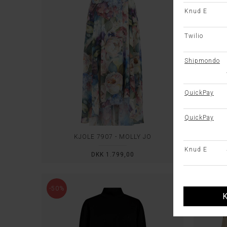
KJOLE 7907 - MOLLY JO
DKK 1.799,00
-50%
-50%