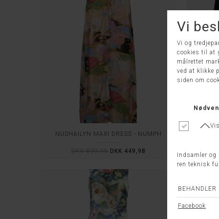
NUSHAILYN MAXI DRESS - NÜMPH
KJO
DKK 899,95
DKK 449,98