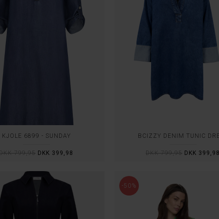
KJOLE 6899 - SUNDAY
BCIZZY DENIM TUNIC DR
DKK 799,95
DKK 399,98
DKK 799,95
DKK 399,9
-50%