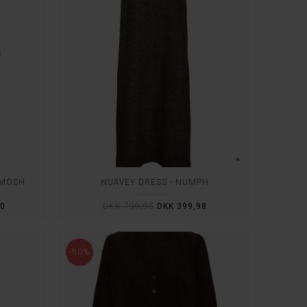
 MOSH
NUAVEY DRESS - NÜMPH
50
DKK 799,95
DKK 399,98
-50%