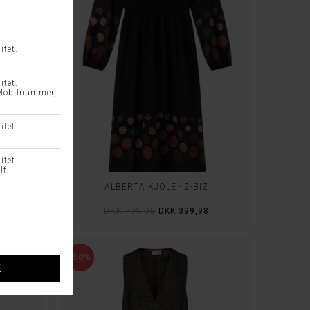
ALBERTA KJOLE - 2-BIZ
8
DKK 799,95
DKK 399,98
-50%