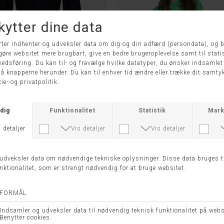
LE 261900 - Joseph Ribkoff
NUADELINA DRESS - NÜ
DKK 2.199,00
DKK 899,95
DKK 449,9
-50%