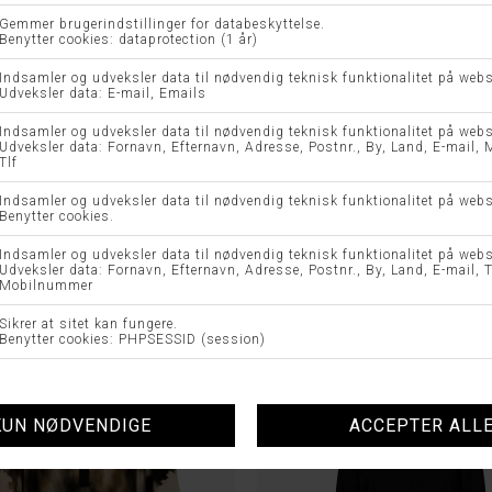
KJOLE 7904 - MOLLY JO
RIA KJOLE - 2-BIZ
DKK 1.499,00
DKK 799,95
DKK 399,9
-50%