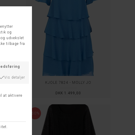
MPH
KJOLE 7824 - MOLLY JO
8
DKK 1.499,00
-50%