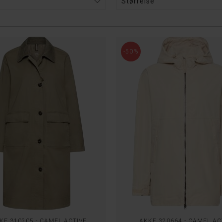
Størrelse
-50%
KE 310205 - CAMEL ACTIVE
JAKKE 320664 - CAMEL AC