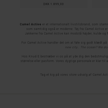
DKK 1.899,00
Camel Active
er et internationalt livstilsbrand, som stamm
som samtidig også er moderne. Tøj fra Camel Active er i
Jakkerne fra Camel Active kan modstå højder, kulde og f
For Camel Active handler det om at føle sig godt klædt på 
new city.. The ocean? We don
Hos Knud E bestræber vi os på at yde dig den bedstmulige 
størrelse eller pasform. Vores dygtige personale er klar til
Tag et kig på vores store udvalg af
Camel Act