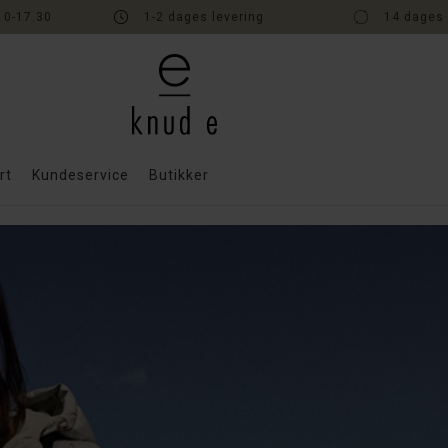
10-17.30
1-2 dages levering
14 dages 
rt
Kundeservice
Butikker