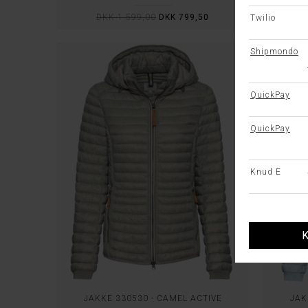
DKK 1.599,00
DKK 799,50
D
JAKKE 330530 - CAMEL ACTIVE
JAK