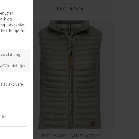
50
DKK 1.899,00
IVE
VEST 360460 - CAMEL ACTIVE