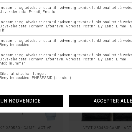
KK 1.199,00
DKK 599,50
DKK 999,00
KE 330530 - CAMEL ACTIVE
VEST 360460-CAMEL ACT