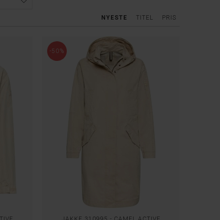
NYESTE
TITEL
PRIS
-50%
TIVE
JAKKE 310995 - CAMEL ACTIVE