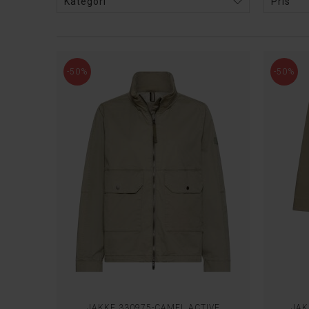
Kategori
Pris
-50%
-50%
JAKKE 330975-CAMEL ACTIVE
JAK