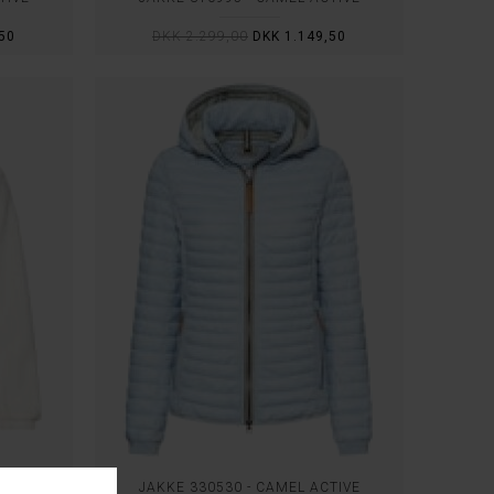
50
DKK 2.299,00
DKK 1.149,50
TIVE
JAKKE 330530 - CAMEL ACTIVE