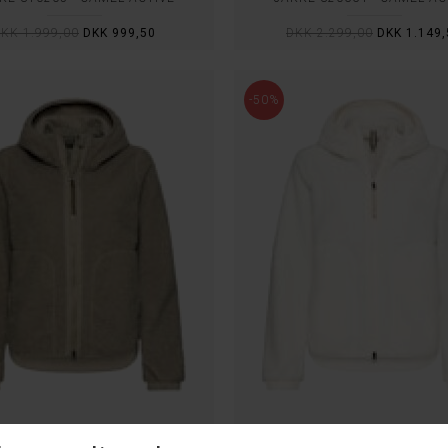
KK 1.999,00
DKK 999,50
DKK 2.299,00
DKK 1.149,
-50%
KE 320370 - CAMEL ACTIVE
JAKKE 320370 - CAMEL AC