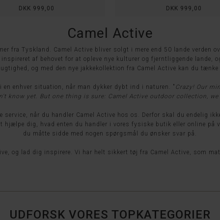
DKK 999,00
DKK 999,00
Camel Active
er fra Tyskland. Camel Active bliver solgt i mere end 50 lande verden ove
nspireret af behovet for at opleve nye kulturer og fjerntliggende lande, o
ugtighed, og med den nye jakkekollektion fra Camel Active kan du tænke på
i en enhver situation, når man dykker dybt ind i naturen. "
Crazy!
Our min
't know yet. But one thing is sure: Camel Active outdoor collection, we 
service, når du handler Camel Active hos os. Derfor skal du endelig ikk
 at hjælpe dig, hvad enten du handler i vores fysiske butik eller online p
du måtte sidde med nogen spørgsmål du ønsker svar på.
ive
, og lad dig inspirere. Vi har helt sikkert tøj fra Camel Active, som ma
UDFORSK VORES TOPKATEGORIER