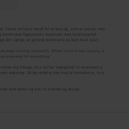
r. Camel Active er kendt for at lave tøj, som er casual, men
g kombinerer højkvalitets materialer med funktionalitet.
 det vigtige; at genlade batterierne og bare have sjovt.
ds keep moving constantly. Whats next? A new country, a
are prepared for everything."
e holde dig tilbage, hvis du har spørgsmål til eksempelvis
å vores webshop. Så tøv endelig ikke med at kontakte os, hvis
tcher dine behov og krav til kvalitet og design.