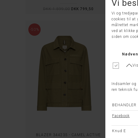
DKK 1.599,00
DKK 799,50
D
-50%
-50%
BLAZER 344235 - CAMEL ACTIVE
VE