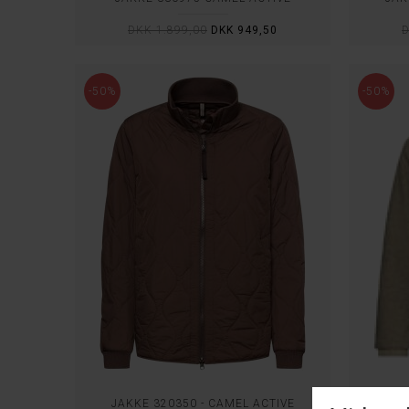
DKK 1.899,00
DKK 949,50
D
-50%
-50%
JAKKE 320350 - CAMEL ACTIVE
JAK