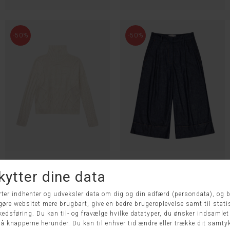
-50%
-50%
LOGANBERRY STRIK - MUNTHE
LYNHAVEN BUKS - MUNTHE
DKK 1.799,00
DKK 899,50
DKK 1.499,00
DKK 749,50
40
40