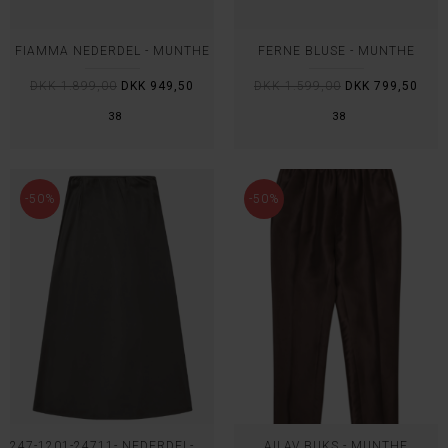
FIAMMA NEDERDEL - MUNTHE
FERNE BLUSE - MUNTHE
DKK 1.899,00
DKK 949,50
DKK 1.599,00
DKK 799,50
38
38
-50%
-50%
247-1201-24711- NEDERDEL- MUNTHE
AILAV BUKS - MUNTHE