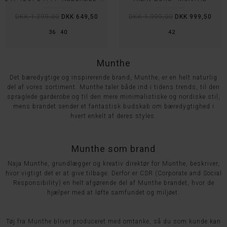
DKK 1.299,00
DKK 649,50
DKK 1.999,00
DKK 999,50
36
40
42
Munthe
Det bæredygtige og inspirerende brand, Munthe, er en helt naturlig
del af vores sortiment. Munthe taler både ind i tidens trends, til den
spraglede garderobe og til den mere minimalistiske og nordiske stil,
mens brandet sender et fantastisk budskab om bæredygtighed i
hvert enkelt af deres styles.
Munthe som brand
Naja Munthe, grundlægger og kreativ direktør for Munthe, beskriver,
hvor vigtigt det er at give tilbage. Derfor er CSR (Corporate and Social
Responsibility) en helt afgørende del af Munthe brandet, hvor de
hjælper med at løfte samfundet og miljøet.
Tøj fra Munthe bliver produceret med omtanke, så du som kunde kan