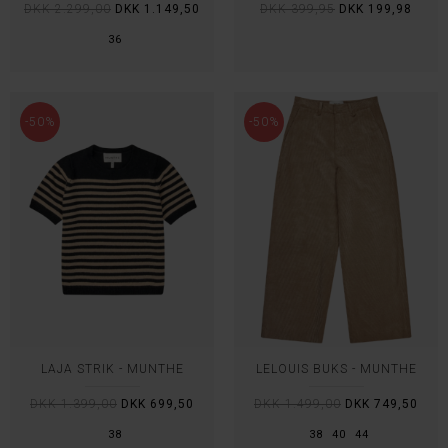
DKK 2.299,00
DKK 1.149,50
DKK 399,95
DKK 199,98
36
-50%
-50%
LAJA STRIK - MUNTHE
LELOUIS BUKS - MUNTHE
DKK 1.399,00
DKK 699,50
DKK 1.499,00
DKK 749,50
38
38
40
44