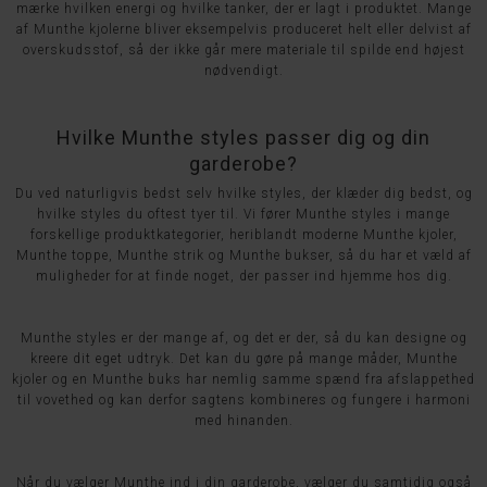
mærke hvilken energi og hvilke tanker, der er lagt i produktet. Mange
af Munthe kjolerne bliver eksempelvis produceret helt eller delvist af
overskudsstof, så der ikke går mere materiale til spilde end højest
nødvendigt.
Hvilke Munthe styles passer dig og din
garderobe?
Du ved naturligvis bedst selv hvilke styles, der klæder dig bedst, og
hvilke styles du oftest tyer til. Vi fører Munthe styles i mange
forskellige produktkategorier, heriblandt moderne Munthe kjoler,
Munthe toppe, Munthe strik og Munthe bukser, så du har et væld af
muligheder for at finde noget, der passer ind hjemme hos dig.
Munthe styles er der mange af, og det er der, så du kan designe og
kreere dit eget udtryk. Det kan du gøre på mange måder, Munthe
kjoler og en Munthe buks har nemlig samme spænd fra afslappethed
til vovethed og kan derfor sagtens kombineres og fungere i harmoni
med hinanden.
Når du vælger Munthe ind i din garderobe, vælger du samtidig også