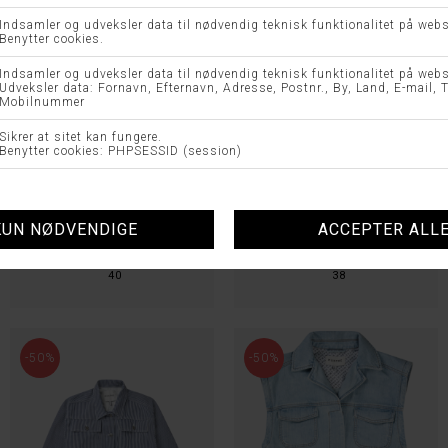
PRATO T-SHIRT - MUNTHE
JIKOLAZ T-SHIRT - MUNTHE
DKK 499,95
DKK 249,98
DKK 499,95
DKK 249,98
40
38
-50%
-50%