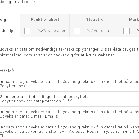
-50%
-50%
LEVONDA KJOLE - MUNTHE
GITALU KJOLE - MUNTHE
DKK 1.999,00
DKK 999,50
DKK 1.999,00
DKK 999,50
42
44
38
40
-50%
-50%