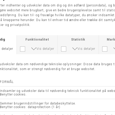
34
M
-50%
KJOLE 7913 - MOLLY JO
KJOLE 220354-BRANDTEX
DKK 1.699,00
DKK 699,95
DKK 349,98
40
42
48