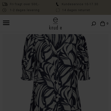
Fri fragt over 500,-
Kundeservice 10-17.30
1-2 dages levering
14 dages returret
Fri fragt over 500,- // Kundeservice 10:00-17:30 // Levering 1-2 dage
// 14 dages fri returret
0