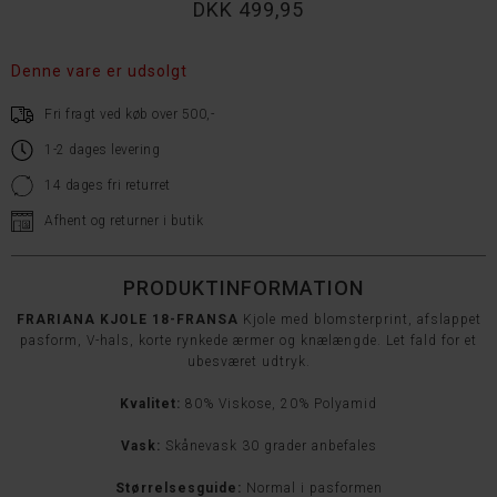
DKK 499,95
Denne vare er udsolgt
Fri fragt ved køb over 500,-
1-2 dages levering
14 dages fri returret
Afhent og returner i butik
PRODUKTINFORMATION
FRARIANA KJOLE 18-FRANSA
Kjole med blomsterprint, afslappet
pasform, V-hals, korte rynkede ærmer og knælængde. Let fald for et
ubesværet udtryk.
Kvalitet:
80% Viskose, 20% Polyamid
Vask:
Skånevask 30 grader anbefales
Størrelsesguide:
Normal i pasformen