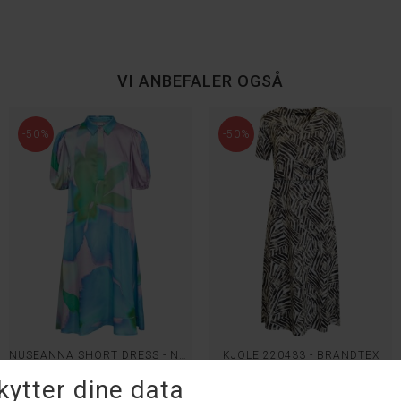
VI ANBEFALER OGSÅ
-50%
-50%
NUSEANNA SHORT DRESS - NÜMPH
KJOLE 220433 - BRANDTEX
DKK 799,95
DKK 399,98
DKK 699,95
DKK 349,98