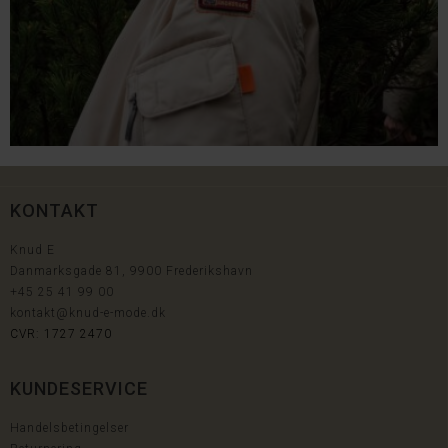
KONTAKT
Knud E
Danmarksgade 81, 9900 Frederikshavn
+45
25 41 99 00
kontakt@knud-e-mode.dk
CVR: 1727 2470
KUNDESERVICE
Handelsbetingelser