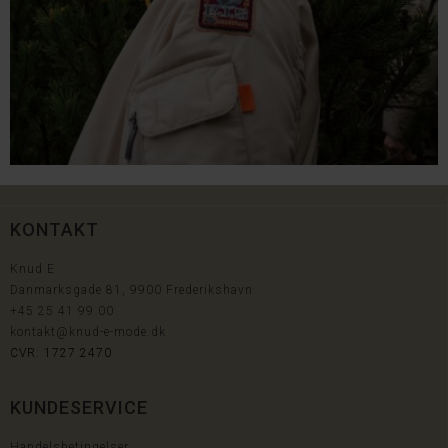
KONTAKT
Knud E
Danmarksgade 81, 9900 Frederikshavn
+45
25 41 99 00
kontakt@knud-e-mode.dk
CVR: 1727 2470
KUNDESERVICE
Handelsbetingelser