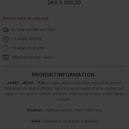
DKK 6.000,00
Denne vare er udsolgt
Fri fragt ved køb over 500,-
1-2 dages levering
14 dages fri returret
Afhent og returner i butik
PRODUKTINFORMATION
JANET JAKKE - PJS
er super lækker dunjakke med lange ærmer,
tætsiddende ribmanchetter, høj hals og justerbar hætte.
Jakken har
også et flot quiltet udtryk, lommer i siderne og to-vejs lynlås langs
fronten.
Kvalitet:
100% polyamid ; Fyld 100% dun
Vask:
Skånevask 30 grader anbefales