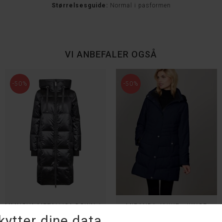
Størrelsesguide:
Normal i pasformen
VI ANBEFALER OGSÅ
-50%
-50%
MMNOVA METALLICA DOWN JACET - MOS MOSH
MIRANDA JAKKE - JUNGE