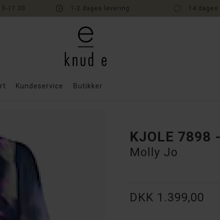
10-17.30
1-2 dages levering
14 dages 
rt
Kundeservice
Butikker
KJOLE 7898 
Molly Jo
DKK 1.399,00