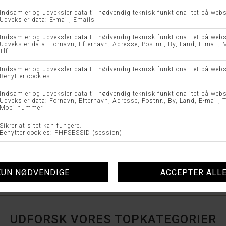
JOLE 220433 - BRANDTEX
KJOLE 7913 - MOLLY J
DKK 699,95
DKK 349,98
DKK 1.699,00
UDFORSK VORES TOPKATEGORIER