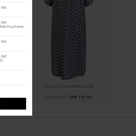
O
KJOLE 220354-BRANDTEX
DKK 699,95
DKK 349,98