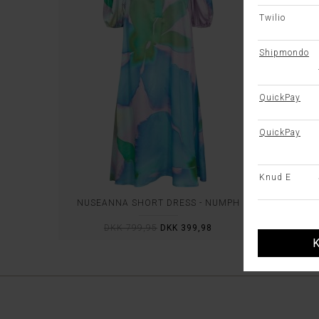
NUSEANNA SHORT DRESS - NÜMPH
K
DKK 799,95
DKK 399,98