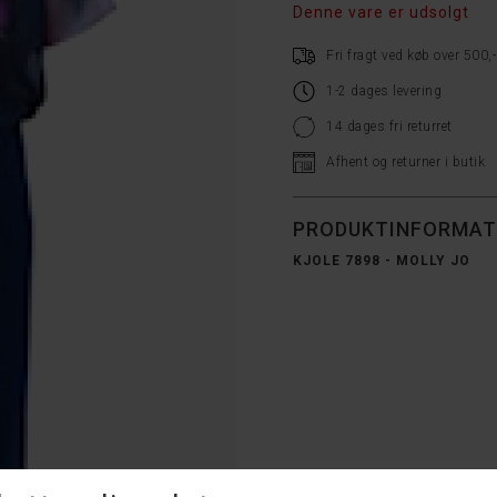
Denne vare er udsolgt
Fri fragt ved køb over 500,-
1-2 dages levering
14 dages fri returret
Afhent og returner i butik
PRODUKTINFORMAT
KJOLE 7898 - MOLLY JO