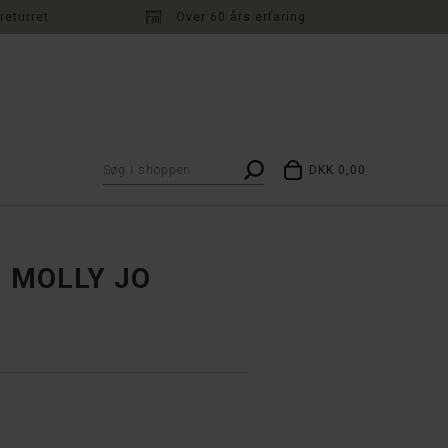
returret
Over 60 års erfaring
DKK 0,00
- MOLLY JO