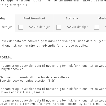
KJOLE 7913 - MOLLY JO
KJOLE 220354-BRANDTEX
DKK 1.699,00
DKK 699,95
DKK 349,98
40
42
48
UDFORSK VORES TOPKATEGORIER