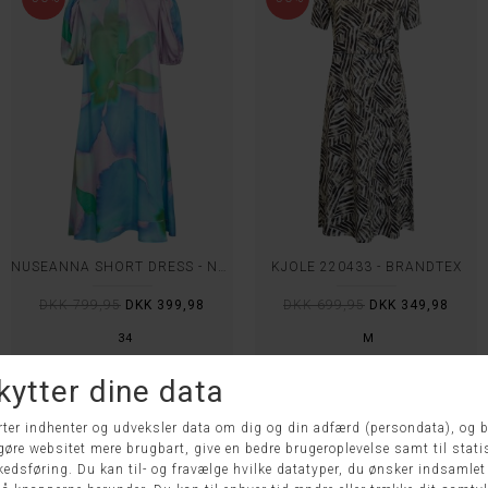
NUSEANNA SHORT DRESS - NÜMPH
KJOLE 220433 - BRANDTEX
DKK 799,95
DKK 399,98
DKK 699,95
DKK 349,98
34
M
-50%