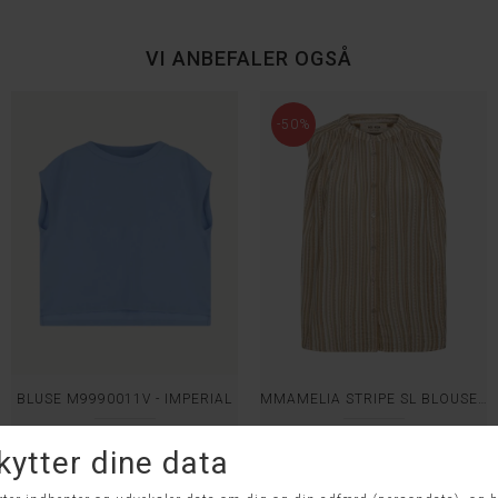
VI ANBEFALER OGSÅ
-50%
BLUSE M9990011V - IMPERIAL
MMAMELIA STRIPE SL BLOUSE - MOS MOSH
DKK 899,95
DKK 799,95
DKK 399,98
M
S
L
XL