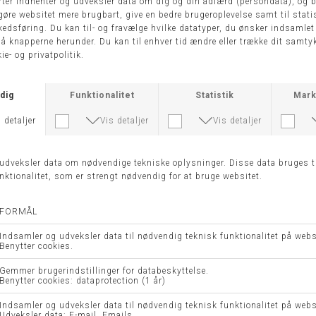
-50%
BLUSE M9990011V - IMPERIAL
BLUSE 220355-BRANDTEX
DKK 899,95
DKK 499,95
DKK 249,98
XS
S
M
L
40
42