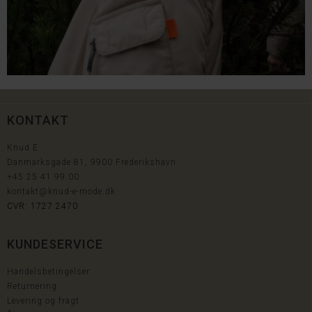
KONTAKT
Knud E
Danmarksgade 81, 9900 Frederikshavn
+45
25 41 99 00
kontakt@knud-e-mode.dk
CVR: 1727 2470
KUNDESERVICE
Handelsbetingelser
Returnering
Levering og fragt