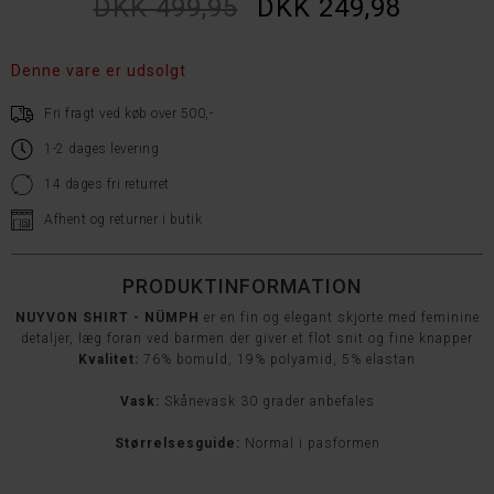
DKK 499,95
DKK 249,98
Denne vare er udsolgt
Fri fragt ved køb over 500,-
1-2 dages levering
14 dages fri returret
Afhent og returner i butik
PRODUKTINFORMATION
NUYVON SHIRT - NÜMPH
er en fin og elegant skjorte med feminine
detaljer, l
æg foran ved barmen der giver et flot snit og f
ine knapper
Kvalitet:
76% bomuld, 19% polyamid, 5% elastan
Vask:
Skånevask 30 grader anbefales
Størrelsesguide:
Normal i pasformen