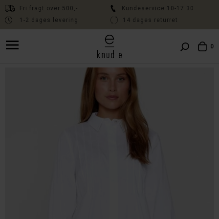
Fri fragt over 500,-
Kundeservice 10-17.30
1-2 dages levering
14 dages returret
Fri fragt over 500,- // Kundeservice 10:00-17:30 // Levering 1-2 dage
// 14 dages fri returret
0